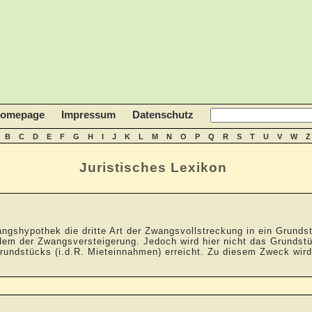
homepage
Impressum
Datenschutz
B
C
D
E
F
G
H
I
J
K
L
M
N
O
P
Q
R
S
T
U
V
W
Z
Juristisches Lexikon
ngshypothek die dritte Art der Zwangsvollstreckung in ein Grunds
em der Zwangsversteigerung. Jedoch wird hier nicht das Grundstü
Grundstücks (i.d.R. Mieteinnahmen) erreicht. Zu diesem Zweck wi