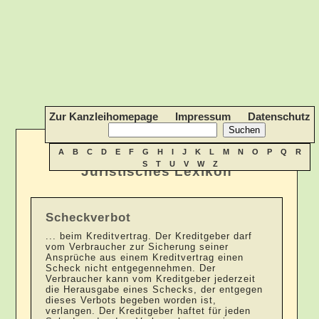
Zur Kanzleihomepage
Impressum
Datenschutz
A
B
C
D
E
F
G
H
I
J
K
L
M
N
O
P
Q
R
S
T
U
V
W
Z
Juristisches Lexikon
Scheckverbot
... beim Kreditvertrag. Der Kreditgeber darf
vom Verbraucher zur Sicherung seiner
Ansprüche aus einem Kreditvertrag einen
Scheck nicht entgegennehmen. Der
Verbraucher kann vom Kreditgeber jederzeit
die Herausgabe eines Schecks, der entgegen
dieses Verbots begeben worden ist,
verlangen. Der Kreditgeber haftet für jeden