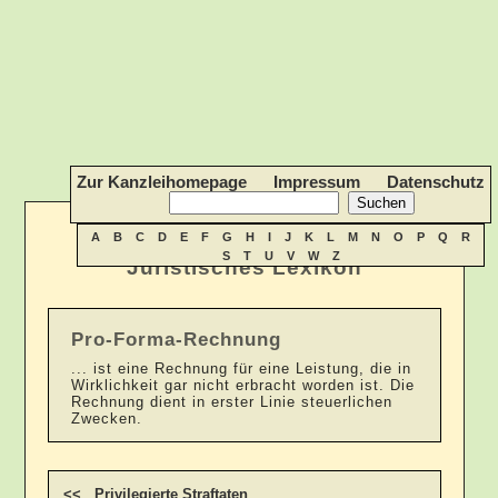
Zur Kanzleihomepage
Impressum
Datenschutz
A
B
C
D
E
F
G
H
I
J
K
L
M
N
O
P
Q
R
S
T
U
V
W
Z
Juristisches Lexikon
Pro-Forma-Rechnung
... ist eine Rechnung für eine Leistung, die in
Wirklichkeit gar nicht erbracht worden ist. Die
Rechnung dient in erster Linie steuerlichen
Zwecken.
<< Privilegierte Straftaten