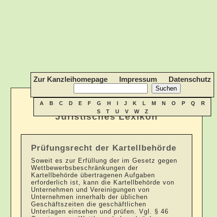
Zur Kanzleihomepage
Impressum
Datenschutz
A
B
C
D
E
F
G
H
I
J
K
L
M
N
O
P
Q
R
S
T
U
V
W
Z
Juristisches Lexikon
Prüfungsrecht der Kartellbehörde
Soweit es zur Erfüllung der im Gesetz gegen
Wettbewerbsbeschränkungen der
Kartellbehörde übertragenen Aufgaben
erforderlich ist, kann die Kartellbehörde von
Unternehmen und Vereinigungen von
Unternehmen innerhalb der üblichen
Geschäftszeiten die geschäftlichen
Unterlagen einsehen und prüfen. Vgl. § 46