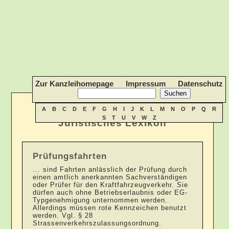
Zur Kanzleihomepage
Impressum
Datenschutz
A
B
C
D
E
F
G
H
I
J
K
L
M
N
O
P
Q
R
S
T
U
V
W
Z
Juristisches Lexikon
Prüfungsfahrten
... sind Fahrten anlässlich der Prüfung durch
einen amtlich anerkannten Sachverständigen
oder Prüfer für den Kraftfahrzeugverkehr. Sie
dürfen auch ohne Betriebserlaubnis oder EG-
Typgenehmigung unternommen werden.
Allerdings müssen rote Kennzeichen benutzt
werden. Vgl. § 28
Strassenverkehrszulassungsordnung.