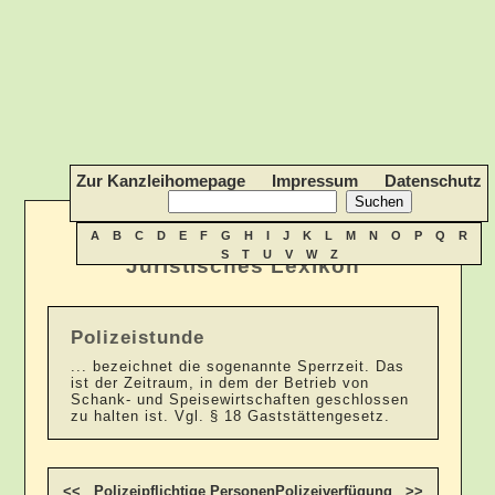
Zur Kanzleihomepage
Impressum
Datenschutz
A
B
C
D
E
F
G
H
I
J
K
L
M
N
O
P
Q
R
S
T
U
V
W
Z
Juristisches Lexikon
Polizeistunde
... bezeichnet die sogenannte Sperrzeit. Das
ist der Zeitraum, in dem der Betrieb von
Schank- und Speisewirtschaften geschlossen
zu halten ist. Vgl. § 18 Gaststättengesetz.
<< Polizeipflichtige Personen
Polizeiverfügung >>