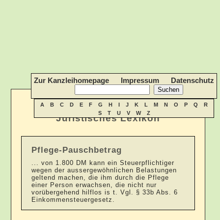
Zur Kanzleihomepage
Impressum
Datenschutz
A
B
C
D
E
F
G
H
I
J
K
L
M
N
O
P
Q
R
S
T
U
V
W
Z
Juristisches Lexikon
Pflege-Pauschbetrag
... von 1.800 DM kann ein Steuerpflichtiger
wegen der aussergewöhnlichen Belastungen
geltend machen, die ihm durch die Pflege
einer Person erwachsen, die nicht nur
vorübergehend hilflos is t. Vgl. § 33b Abs. 6
Einkommensteuergesetz.