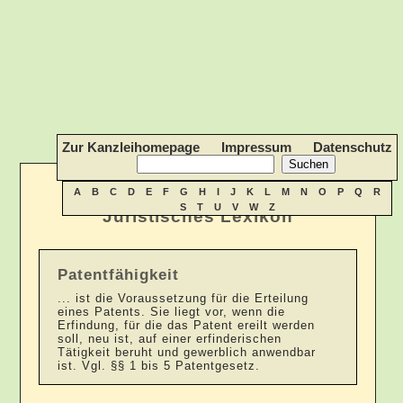
Zur Kanzleihomepage
Impressum
Datenschutz
A
B
C
D
E
F
G
H
I
J
K
L
M
N
O
P
Q
R
S
T
U
V
W
Z
Juristisches Lexikon
Patentfähigkeit
... ist die Voraussetzung für die Erteilung
eines Patents. Sie liegt vor, wenn die
Erfindung, für die das Patent ereilt werden
soll, neu ist, auf einer erfinderischen
Tätigkeit beruht und gewerblich anwendbar
ist. Vgl. §§ 1 bis 5 Patentgesetz.