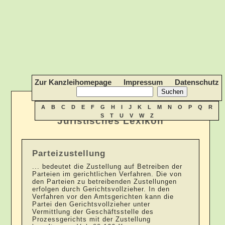
Zur Kanzleihomepage
Impressum
Datenschutz
A
B
C
D
E
F
G
H
I
J
K
L
M
N
O
P
Q
R
S
T
U
V
W
Z
Juristisches Lexikon
Parteizustellung
... bedeutet die Zustellung auf Betreiben der
Parteien im gerichtlichen Verfahren. Die von
den Parteien zu betreibenden Zustellungen
erfolgen durch Gerichtsvollzieher. In den
Verfahren vor den Amtsgerichten kann die
Partei den Gerichtsvollzieher unter
Vermittlung der Geschäftsstelle des
Prozessgerichts mit der Zustellung