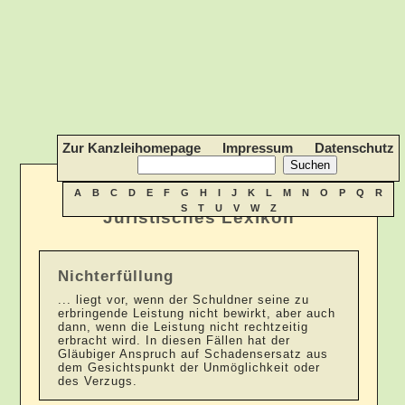
Zur Kanzleihomepage
Impressum
Datenschutz
A
B
C
D
E
F
G
H
I
J
K
L
M
N
O
P
Q
R
S
T
U
V
W
Z
Juristisches Lexikon
Nichterfüllung
... liegt vor, wenn der Schuldner seine zu
erbringende Leistung nicht bewirkt, aber auch
dann, wenn die Leistung nicht rechtzeitig
erbracht wird. In diesen Fällen hat der
Gläubiger Anspruch auf Schadensersatz aus
dem Gesichtspunkt der Unmöglichkeit oder
des Verzugs.