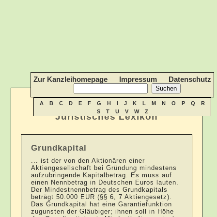
Zur Kanzleihomepage
Impressum
Datenschutz
A
B
C
D
E
F
G
H
I
J
K
L
M
N
O
P
Q
R
S
T
U
V
W
Z
Juristisches Lexikon
Grundkapital
... ist der von den Aktionären einer
Aktiengesellschaft bei Gründung mindestens
aufzubringende Kapitalbetrag. Es muss auf
einen Nennbetrag in Deutschen Euros lauten.
Der Mindestnennbetrag des Grundkapitals
beträgt 50.000 EUR (§§ 6, 7 Aktiengesetz).
Das Grundkapital hat eine Garantiefunktion
zugunsten der Gläubiger; ihnen soll in Höhe