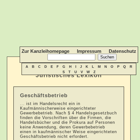
Zur Kanzleihomepage
Impressum
Datenschutz
A
B
C
D
E
F
G
H
I
J
K
L
M
N
O
P
Q
R
S
T
U
V
W
Z
Juristisches Lexikon
Geschäftsbetrieb
... ist im Handelsrecht ein in
Kaufmännischerweise eingerichteter
Gewerbebetrieb. Nach § 4 Handelsgesetzbuch
finden die Vorschriften über die Firmen, die
Handelsbücher und die Prokura auf Personen
keine Anwendung, deren Gewerbebetrieb
einen in kaufmännischer Weise eingerichteten
Geschäftsbetrieb nicht erfordert.