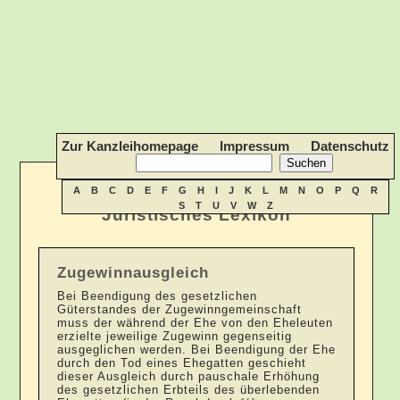
Zur Kanzleihomepage
Impressum
Datenschutz
A
B
C
D
E
F
G
H
I
J
K
L
M
N
O
P
Q
R
S
T
U
V
W
Z
Juristisches Lexikon
Zugewinnausgleich
Bei Beendigung des gesetzlichen
Güterstandes der Zugewinngemeinschaft
muss der während der Ehe von den Eheleuten
erzielte jeweilige Zugewinn gegenseitig
ausgeglichen werden. Bei Beendigung der Ehe
durch den Tod eines Ehegatten geschieht
dieser Ausgleich durch pauschale Erhöhung
des gesetzlichen Erbteils des überlebenden