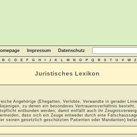
homepage
Impressum
Datenschutz
B
C
D
E
F
G
H
I
J
K
L
M
N
O
P
Q
R
S
T
U
V
W
Z
Juristisches Lexikon
iche Angehörige (Ehegatten, Verlobte, Verwandte in gerader Linie
iejenigen, zu denen ein besonderes Vertrauensverhältnis besteht, 
tspflicht entbunden werden; damit entfällt auch ihr Zeugnisverwe
 vermeiden, dass sich ein Zeuge entweder durch eine Falschaussag
r seinen gesetzlich geschützten Patienten oder Mandanten) belas