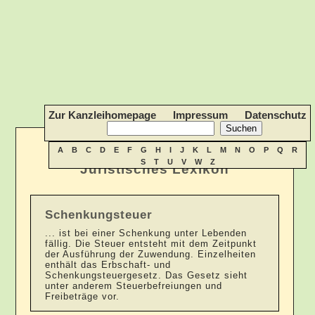
Zur Kanzleihomepage
Impressum
Datenschutz
A
B
C
D
E
F
G
H
I
J
K
L
M
N
O
P
Q
R
S
T
U
V
W
Z
Juristisches Lexikon
Schenkungsteuer
... ist bei einer Schenkung unter Lebenden
fällig. Die Steuer entsteht mit dem Zeitpunkt
der Ausführung der Zuwendung. Einzelheiten
enthält das Erbschaft- und
Schenkungsteuergesetz. Das Gesetz sieht
unter anderem Steuerbefreiungen und
Freibeträge vor.