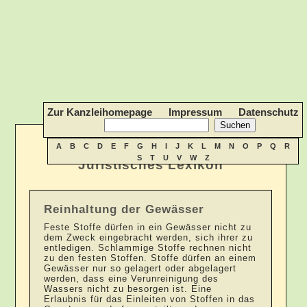
Zur Kanzleihomepage
Impressum
Datenschutz
A
B
C
D
E
F
G
H
I
J
K
L
M
N
O
P
Q
R
S
T
U
V
W
Z
Juristisches Lexikon
Reinhaltung der Gewässer
Feste Stoffe dürfen in ein Gewässer nicht zu
dem Zweck eingebracht werden, sich ihrer zu
entledigen. Schlammige Stoffe rechnen nicht
zu den festen Stoffen. Stoffe dürfen an einem
Gewässer nur so gelagert oder abgelagert
werden, dass eine Verunreinigung des
Wassers nicht zu besorgen ist. Eine
Erlaubnis für das Einleiten von Stoffen in das