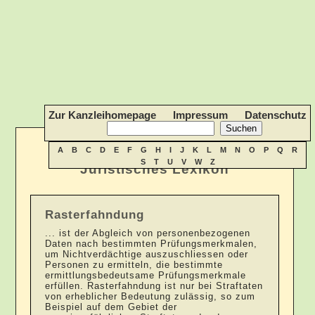
Zur Kanzleihomepage
Impressum
Datenschutz
A
B
C
D
E
F
G
H
I
J
K
L
M
N
O
P
Q
R
S
T
U
V
W
Z
Juristisches Lexikon
Rasterfahndung
... ist der Abgleich von personenbezogenen
Daten nach bestimmten Prüfungsmerkmalen,
um Nichtverdächtige auszuschliessen oder
Personen zu ermitteln, die bestimmte
ermittlungsbedeutsame Prüfungsmerkmale
erfüllen. Rasterfahndung ist nur bei Straftaten
von erheblicher Bedeutung zulässig, so zum
Beispiel auf dem Gebiet der