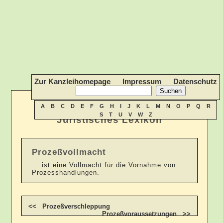
Zur Kanzleihomepage
Impressum
Datenschutz
A
B
C
D
E
F
G
H
I
J
K
L
M
N
O
P
Q
R
S
T
U
V
W
Z
Juristisches Lexikon
Prozeßvollmacht
... ist eine Vollmacht für die Vornahme von
Prozesshandlungen.
<< Prozeßverschleppung
Prozeßvoraussetzungen >>