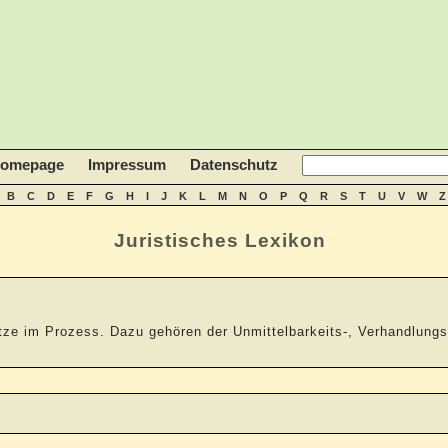
homepage
Impressum
Datenschutz
B
C
D
E
F
G
H
I
J
K
L
M
N
O
P
Q
R
S
T
U
V
W
Z
Juristisches Lexikon
sätze im Prozess. Dazu gehören der Unmittelbarkeits-, Verhandlung