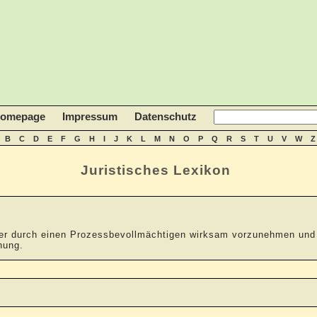
homepage
Impressum
Datenschutz
B
C
D
E
F
G
H
I
J
K
L
M
N
O
P
Q
R
S
T
U
V
W
Z
Juristisches Lexikon
 oder durch einen Prozessbevollmächtigen wirksam vorzunehmen un
nung.