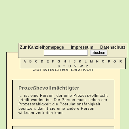
Zur Kanzleihomepage
Impressum
Datenschutz
A
B
C
D
E
F
G
H
I
J
K
L
M
N
O
P
Q
R
S
T
U
V
W
Z
Juristisches Lexikon
Prozeßbevollmächtigter
... ist eine Person, der eine Prozessvollmacht
erteilt worden ist. Die Person muss neben der
Prozessfähigkeit die Postulationsfähigkeit
besitzen, damit sie eine andere Person
wirksam vertreten kann.