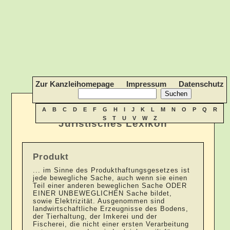
Zur Kanzleihomepage
Impressum
Datenschutz
A
B
C
D
E
F
G
H
I
J
K
L
M
N
O
P
Q
R
S
T
U
V
W
Z
Juristisches Lexikon
Produkt
... im Sinne des Produkthaftungsgesetzes ist
jede bewegliche Sache, auch wenn sie einen
Teil einer anderen beweglichen Sache ODER
EINER UNBEWEGLICHEN Sache bildet,
sowie Elektrizität. Ausgenommen sind
landwirtschaftliche Erzeugnisse des Bodens,
der Tierhaltung, der Imkerei und der
Fischerei, die nicht einer ersten Verarbeitung