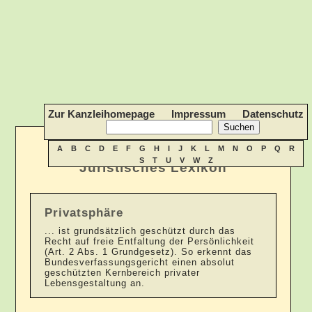
Zur Kanzleihomepage
Impressum
Datenschutz
A
B
C
D
E
F
G
H
I
J
K
L
M
N
O
P
Q
R
S
T
U
V
W
Z
Juristisches Lexikon
Privatsphäre
... ist grundsätzlich geschützt durch das
Recht auf freie Entfaltung der Persönlichkeit
(Art. 2 Abs. 1 Grundgesetz). So erkennt das
Bundesverfassungsgericht einen absolut
geschützten Kernbereich privater
Lebensgestaltung an.