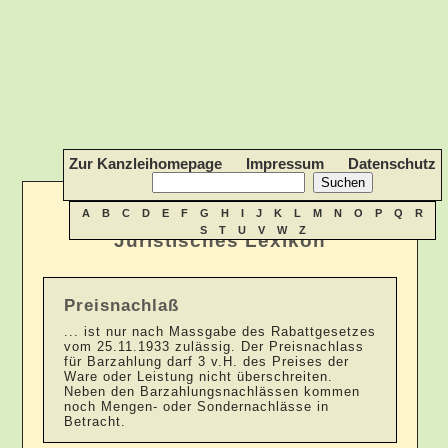
Zur Kanzleihomepage
Impressum
Datenschutz
A
B
C
D
E
F
G
H
I
J
K
L
M
N
O
P
Q
R
S
T
U
V
W
Z
Juristisches Lexikon
Preisnachlaß
... ist nur nach Massgabe des Rabattgesetzes
vom 25.11.1933 zulässig. Der Preisnachlass
für Barzahlung darf 3 v.H. des Preises der
Ware oder Leistung nicht überschreiten.
Neben den Barzahlungsnachlässen kommen
noch Mengen- oder Sondernachlässe in
Betracht.