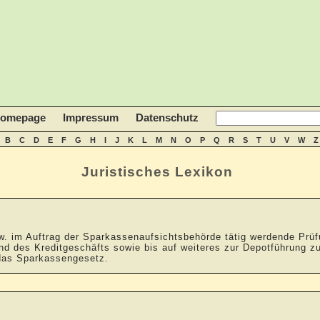
homepage
Impressum
Datenschutz
B
C
D
E
F
G
H
I
J
K
L
M
N
O
P
Q
R
S
T
U
V
W
Z
Juristisches Lexikon
zw. im Auftrag der Sparkassenaufsichtsbehörde tätig werdende Prüf
d des Kreditgeschäfts sowie bis auf weiteres zur Depotführung z
das Sparkassengesetz.