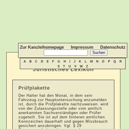
Zur Kanzleihomepage
Impressum
Datenschutz
A
B
C
D
E
F
G
H
I
J
K
L
M
N
O
P
Q
R
S
T
U
V
W
Z
Juristisches Lexikon
Prüfplakette
Der Halter hat den Monat, in dem sein
Fahrzeug zur Hauptuntersuchung anzumelden
ist, durch die Prüfplakette nachzuweisen. wird
von der Zulassungsstelle oder vom amtlich
anerkannten Sachverständigen oder Prüfer
zugeteilt. Sie ist auf dem hinteren amtlichen
Kennzeichen dauerhaft und gegen Missbrauch
gesichert anzubringen. Vgl. § 29