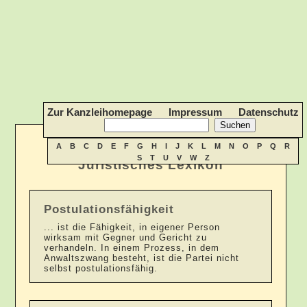
Zur Kanzleihomepage
Impressum
Datenschutz
A
B
C
D
E
F
G
H
I
J
K
L
M
N
O
P
Q
R
S
T
U
V
W
Z
Juristisches Lexikon
Postulationsfähigkeit
... ist die Fähigkeit, in eigener Person
wirksam mit Gegner und Gericht zu
verhandeln. In einem Prozess, in dem
Anwaltszwang besteht, ist die Partei nicht
selbst postulationsfähig.