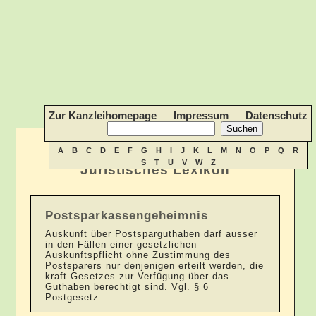
Zur Kanzleihomepage
Impressum
Datenschutz
A
B
C
D
E
F
G
H
I
J
K
L
M
N
O
P
Q
R
S
T
U
V
W
Z
Juristisches Lexikon
Postsparkassengeheimnis
Auskunft über Postsparguthaben darf ausser
in den Fällen einer gesetzlichen
Auskunftspflicht ohne Zustimmung des
Postsparers nur denjenigen erteilt werden, die
kraft Gesetzes zur Verfügung über das
Guthaben berechtigt sind. Vgl. § 6
Postgesetz.