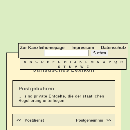
Zur Kanzleihomepage
Impressum
Datenschutz
A
B
C
D
E
F
G
H
I
J
K
L
M
N
O
P
Q
R
S
T
U
V
W
Z
Juristisches Lexikon
Postgebühren
... sind private Entgelte, die der staatlichen
Regulierung unterliegen.
<< Postdienst
Postgeheimnis >>