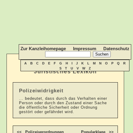
Zur Kanzleihomepage
Impressum
Datenschutz
A
B
C
D
E
F
G
H
I
J
K
L
M
N
O
P
Q
R
S
T
U
V
W
Z
Juristisches Lexikon
Polizeiwidrigkeit
... bedeutet, dass durch das Verhalten einer
Person oder durch den Zustand einer Sache
die öffentliche Sicherheit oder Ordnung
gestört oder gefährdet wird.
<< Polizeiverordnungen
Popularklage >>