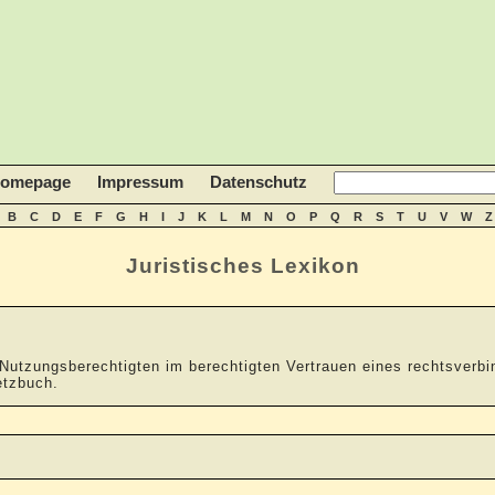
homepage
Impressum
Datenschutz
B
C
D
E
F
G
H
I
J
K
L
M
N
O
P
Q
R
S
T
U
V
W
Z
Juristisches Lexikon
 Nutzungsberechtigten im berechtigten Vertrauen eines rechtsverb
etzbuch.