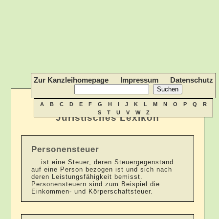
Zur Kanzleihomepage
Impressum
Datenschutz
A
B
C
D
E
F
G
H
I
J
K
L
M
N
O
P
Q
R
S
T
U
V
W
Z
Juristisches Lexikon
Personensteuer
... ist eine Steuer, deren Steuergegenstand
auf eine Person bezogen ist und sich nach
deren Leistungsfähigkeit bemisst.
Personensteuern sind zum Beispiel die
Einkommen- und Körperschaftsteuer.