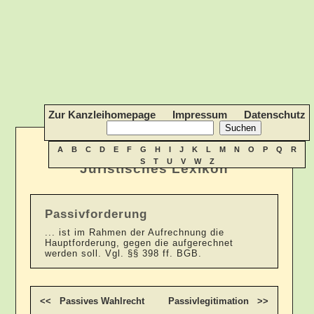
Zur Kanzleihomepage
Impressum
Datenschutz
A
B
C
D
E
F
G
H
I
J
K
L
M
N
O
P
Q
R
S
T
U
V
W
Z
Juristisches Lexikon
Passivforderung
... ist im Rahmen der Aufrechnung die
Hauptforderung, gegen die aufgerechnet
werden soll. Vgl. §§ 398 ff. BGB.
<< Passives Wahlrecht
Passivlegitimation >>