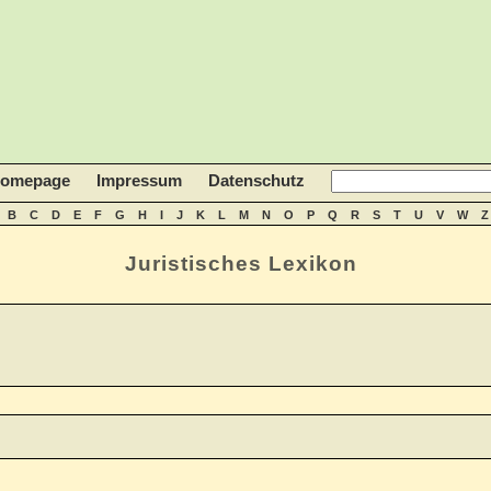
homepage
Impressum
Datenschutz
B
C
D
E
F
G
H
I
J
K
L
M
N
O
P
Q
R
S
T
U
V
W
Z
Juristisches Lexikon