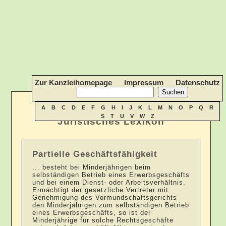
Zur Kanzleihomepage
Impressum
Datenschutz
A
B
C
D
E
F
G
H
I
J
K
L
M
N
O
P
Q
R
S
T
U
V
W
Z
Juristisches Lexikon
Partielle Geschäftsfähigkeit
... besteht bei Minderjährigen beim
selbständigen Betrieb eines Erwerbsgeschäfts
und bei einem Dienst- oder Arbeitsverhältnis.
Ermächtigt der gesetzliche Vertreter mit
Genehmigung des Vormundschaftsgerichts
den Minderjährigen zum selbständigen Betrieb
eines Erwerbsgeschäfts, so ist der
Minderjährige für solche Rechtsgeschäfte