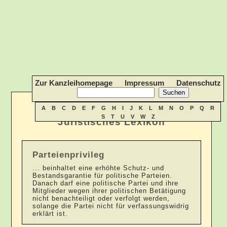
Zur Kanzleihomepage
Impressum
Datenschutz
A
B
C
D
E
F
G
H
I
J
K
L
M
N
O
P
Q
R
S
T
U
V
W
Z
Juristisches Lexikon
Parteienprivileg
... beinhaltet eine erhöhte Schutz- und
Bestandsgarantie für politische Parteien.
Danach darf eine politische Partei und ihre
Mitglieder wegen ihrer politischen Betätigung
nicht benachteiligt oder verfolgt werden,
solange die Partei nicht für verfassungswidrig
erklärt ist.