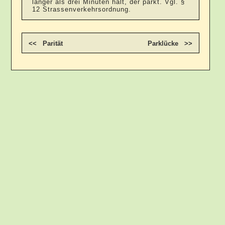
länger als drei Minuten hält, der parkt. Vgl. §
12 Strassenverkehrsordnung.
<< Parität
Parklücke >>