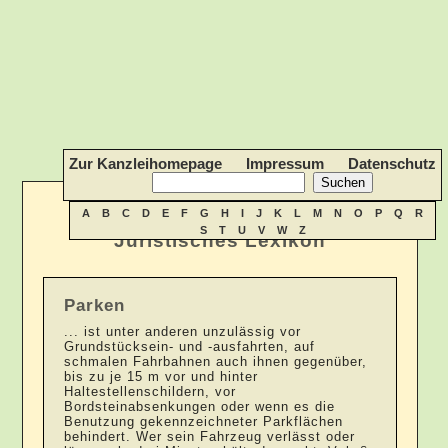
Zur Kanzleihomepage
Impressum
Datenschutz
A
B
C
D
E
F
G
H
I
J
K
L
M
N
O
P
Q
R
S
T
U
V
W
Z
Juristisches Lexikon
Parken
... ist unter anderen unzulässig vor
Grundstücksein- und -ausfahrten, auf
schmalen Fahrbahnen auch ihnen gegenüber,
bis zu je 15 m vor und hinter
Haltestellenschildern, vor
Bordsteinabsenkungen oder wenn es die
Benutzung gekennzeichneter Parkflächen
behindert. Wer sein Fahrzeug verlässt oder