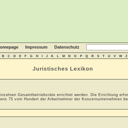
homepage
Impressum
Datenschutz
B
C
D
E
F
G
H
I
J
K
L
M
N
O
P
Q
R
S
T
U
V
W
Z
Juristisches Lexikon
einzelnen Gesamtbetriebsräte errichtet werden. Die Errichtung erf
ns 75 vom Hundert der Arbeitnehmer der Konzernunternehmen besch