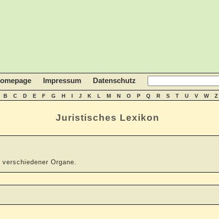
homepage
Impressum
Datenschutz
B
C
D
E
F
G
H
I
J
K
L
M
N
O
P
Q
R
S
T
U
V
W
Z
Juristisches Lexikon
rn verschiedener Organe.