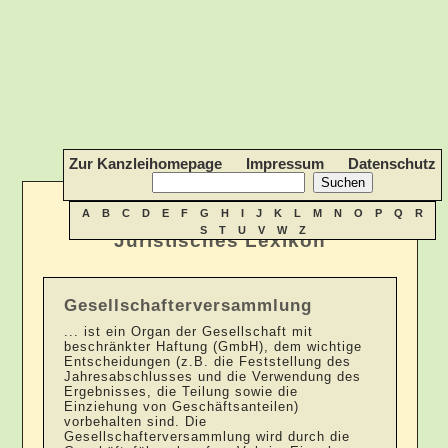
Zur Kanzleihomepage
Impressum
Datenschutz
A
B
C
D
E
F
G
H
I
J
K
L
M
N
O
P
Q
R
S
T
U
V
W
Z
Juristisches Lexikon
Gesellschafterversammlung
... ist ein Organ der Gesellschaft mit
beschränkter Haftung (GmbH), dem wichtige
Entscheidungen (z.B. die Feststellung des
Jahresabschlusses und die Verwendung des
Ergebnisses, die Teilung sowie die
Einziehung von Geschäftsanteilen)
vorbehalten sind. Die
Gesellschafterversammlung wird durch die