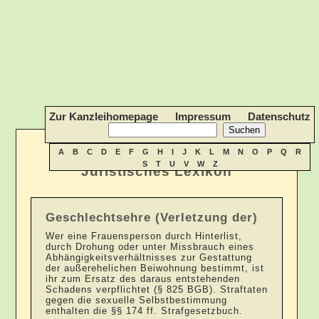
Zur Kanzleihomepage
Impressum
Datenschutz
A
B
C
D
E
F
G
H
I
J
K
L
M
N
O
P
Q
R
S
T
U
V
W
Z
Juristisches Lexikon
Geschlechtsehre (Verletzung der)
Wer eine Frauensperson durch Hinterlist,
durch Drohung oder unter Missbrauch eines
Abhängigkeitsverhältnisses zur Gestattung
der außerehelichen Beiwohnung bestimmt, ist
ihr zum Ersatz des daraus entstehenden
Schadens verpflichtet (§ 825 BGB). Straftaten
gegen die sexuelle Selbstbestimmung
enthalten die §§ 174 ff. Strafgesetzbuch.