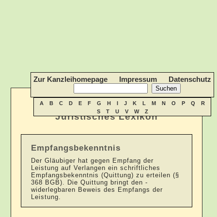
Zur Kanzleihomepage
Impressum
Datenschutz
A
B
C
D
E
F
G
H
I
J
K
L
M
N
O
P
Q
R
S
T
U
V
W
Z
Juristisches Lexikon
Empfangsbekenntnis
Der Gläubiger hat gegen Empfang der
Leistung auf Verlangen ein schriftliches
Empfangsbekenntnis (Quittung) zu erteilen (§
368 BGB). Die Quittung bringt den -
widerlegbaren Beweis des Empfangs der
Leistung.