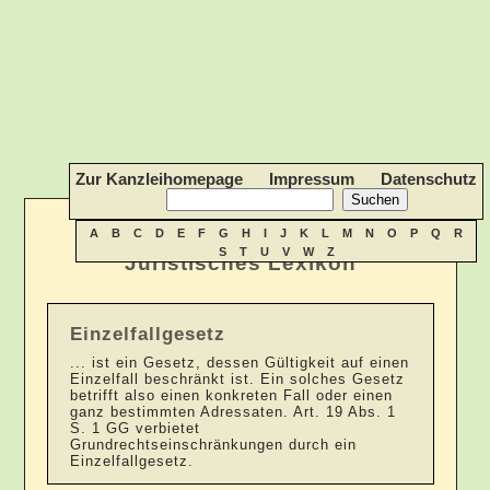
Zur Kanzleihomepage
Impressum
Datenschutz
A
B
C
D
E
F
G
H
I
J
K
L
M
N
O
P
Q
R
S
T
U
V
W
Z
Juristisches Lexikon
Einzelfallgesetz
... ist ein Gesetz, dessen Gültigkeit auf einen
Einzelfall beschränkt ist. Ein solches Gesetz
betrifft also einen konkreten Fall oder einen
ganz bestimmten Adressaten. Art. 19 Abs. 1
S. 1 GG verbietet
Grundrechtseinschränkungen durch ein
Einzelfallgesetz.