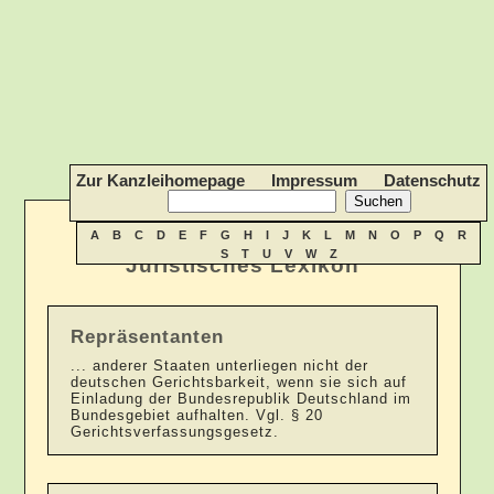
Zur Kanzleihomepage
Impressum
Datenschutz
A
B
C
D
E
F
G
H
I
J
K
L
M
N
O
P
Q
R
S
T
U
V
W
Z
Juristisches Lexikon
Repräsentanten
... anderer Staaten unterliegen nicht der
deutschen Gerichtsbarkeit, wenn sie sich auf
Einladung der Bundesrepublik Deutschland im
Bundesgebiet aufhalten. Vgl. § 20
Gerichtsverfassungsgesetz.