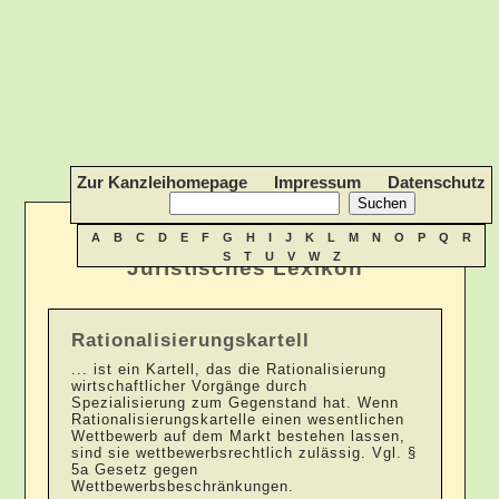
Zur Kanzleihomepage
Impressum
Datenschutz
A
B
C
D
E
F
G
H
I
J
K
L
M
N
O
P
Q
R
S
T
U
V
W
Z
Juristisches Lexikon
Rationalisierungskartell
... ist ein Kartell, das die Rationalisierung
wirtschaftlicher Vorgänge durch
Spezialisierung zum Gegenstand hat. Wenn
Rationalisierungskartelle einen wesentlichen
Wettbewerb auf dem Markt bestehen lassen,
sind sie wettbewerbsrechtlich zulässig. Vgl. §
5a Gesetz gegen
Wettbewerbsbeschränkungen.