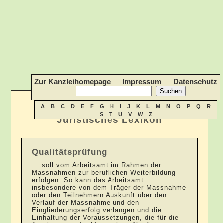
Zur Kanzleihomepage
Impressum
Datenschutz
A
B
C
D
E
F
G
H
I
J
K
L
M
N
O
P
Q
R
S
T
U
V
W
Z
Juristisches Lexikon
Qualitätsprüfung
... soll vom Arbeitsamt im Rahmen der
Massnahmen zur beruflichen Weiterbildung
erfolgen. So kann das Arbeitsamt
insbesondere von dem Träger der Massnahme
oder den Teilnehmern Auskunft über den
Verlauf der Massnahme und den
Eingliederungserfolg verlangen und die
Einhaltung der Voraussetzungen, die für die