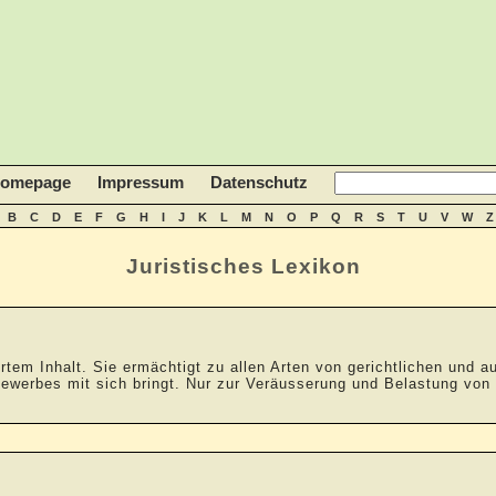
homepage
Impressum
Datenschutz
B
C
D
E
F
G
H
I
J
K
L
M
N
O
P
Q
R
S
T
U
V
W
Z
Juristisches Lexikon
xiertem Inhalt. Sie ermächtigt zu allen Arten von gerichtlichen und
ewerbes mit sich bringt. Nur zur Veräusserung und Belastung von G