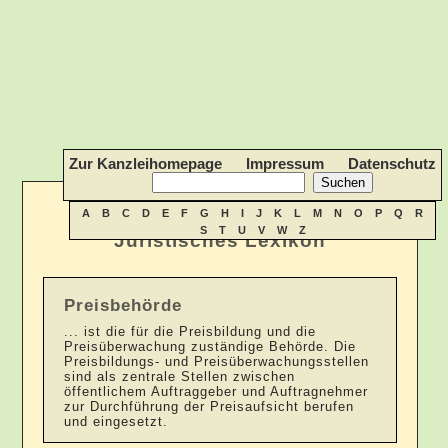
Zur Kanzleihomepage
Impressum
Datenschutz
A
B
C
D
E
F
G
H
I
J
K
L
M
N
O
P
Q
R
S
T
U
V
W
Z
Juristisches Lexikon
Preisbehörde
... ist die für die Preisbildung und die
Preisüberwachung zuständige Behörde. Die
Preisbildungs- und Preisüberwachungsstellen
sind als zentrale Stellen zwischen
öffentlichem Auftraggeber und Auftragnehmer
zur Durchführung der Preisaufsicht berufen
und eingesetzt.