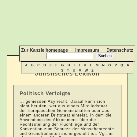
Zur Kanzleihomepage
Impressum
Datenschutz
A
B
C
D
E
F
G
H
I
J
K
L
M
N
O
P
Q
R
S
T
U
V
W
Z
Juristisches Lexikon
Politisch Verfolgte
... geniessen Asylrecht. Darauf kann sich
nicht berufen, wer aus einem Mitgliedstaat
der Europäischen Gemeinschaften oder aus
einem anderen Drittstaat einreist, in dem die
Anwendung des Abkommens über die
Rechtsstellung der Flüchtlinge und der
Konvention zum Schutze der Menschenrechte
und Grundfreiheiten sichergestellt ist. Vgl. im