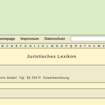
homepage
Impressum
Datenschutz
B
C
D
E
F
G
H
I
J
K
L
M
N
O
P
Q
R
S
T
U
V
W
Z
Juristisches Lexikon
ubnis bedarf. Vgl. §§ 33d ff. Gewerbeordnung.